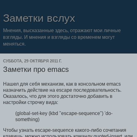
Заметки вслух
Мнения, высказанные здесь, отражают мои личные
взгляды. И мнения и взгляды со временем могут
меняться.
СУББОТА, 29 ОКТЯБРЯ 2011 Г.
Заметки про emacs
Нашел для себя механизм, как в консольном emacs
назначить действие на escape последовательность.
Оказалось, что для этого достаточно добавить в
настройки строчку вида:
(global-set-key (kbd "escape-sequence") 'do-
something)
Чтобы узнать escape-sequence какого-либо сочетания
клавишь, можно использовать команду quoted-insert, или