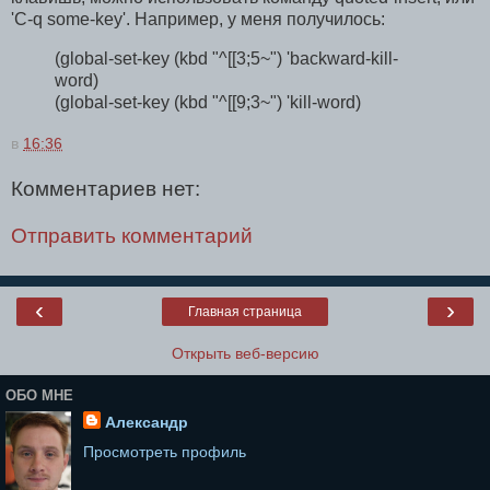
'C-q some-key'. Например, у меня получилось:
(global-set-key (kbd "^[[3;5~") 'backward-kill-
word)
(global-set-key (kbd "^[[9;3~") 'kill-word)
в
16:36
Комментариев нет:
Отправить комментарий
‹
›
Главная страница
Открыть веб-версию
ОБО МНЕ
Александр
Просмотреть профиль